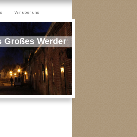
ks
Wir über uns
is Großes Werder